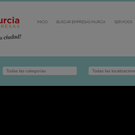
INICIO
BUSCAR EMPRESAS MURCIA
SERVICIOS
MESÓN DE
MURCIA
Restaurantes en
Murcia
Plaza de las Flores, 6
30004 MURCIA
Ver mas