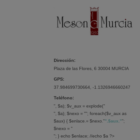
Dirección:
Plaza de las Flores, 6 30004 MURCIA
GPS:
37.984699730664, -1.1326946660247
Teléfono:
", $a); $v_aux = explode("
", $a); $nexo = ""; foreach($v_aux as
$aux) { $enlace.= $nexo."
".$aux."
";
$nexo = "
"; } echo $enlace; //echo $a ?>