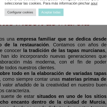
seleccionar las cookies. Para más información pinchar
aquí
Configurar cookies
Aceptar todas
nte Mesón de Murcia
mos
una
empresa familiar
que se dedica desde
o de la restauración
.
Contamos con años de
te conocer
la tradición de las tapas murcianas
,
 han ido incorporando nuevas generaciones que
aboración más moderna, con el fin de poder
de todos nuestros clientes.
obre todo en la elaboración de variadas tapas
do, como siempre contar unas
materias primas de
l valor añadido de
la creatividad en nuestro buen
os caracteriza.
 suerte de
estar
situados en uno de los sitios
ucho
encanto dentro de la ciudad de Murcia
,