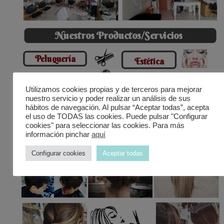
Nuestros Productos/Servicios
Peluquerí
a
Estétic
a
Manicura y pedicura, con esmalte
Peluquería Unisex
–
–
normal y semi-permanente.
– Barber Shop.
Utilizamos cookies propias y de terceros para mejorar
– Limpiezas faciales simples o con
– Corte y peinado.
nuestro servicio y poder realizar un análisis de sus
tratamientos.
– Tinte y mechas.
hábitos de navegación. Al pulsar “Aceptar todas”, acepta
– Depilaciones corporales con cera.
– Alisado con keratina.
el uso de TODAS las cookies. Puede pulsar "Configurar
– Maquillajes profesional
– Arreglos especial novias.
cookies" para seleccionar las cookies. Para más
información pinchar
aquí
Configurar cookies
Aceptar todas