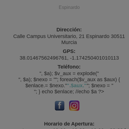
Espinardo
Dirección:
Calle Campus Universitario, 21 Espinardo 30511
Murcia
GPS:
38.01467562496761, -1.174250401010113
Teléfono:
", $a); $v_aux = explode("
", $a); $nexo = ""; foreach($v_aux as $aux) {
$enlace.= $nexo."
".$aux."
"; $nexo = "
"; } echo $enlace; //echo $a ?>
Horario de Apertura: