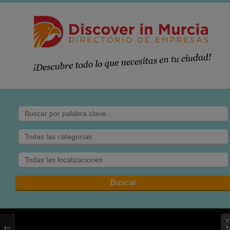
TONA GUERRERO
Estética Peluquería
Unisex en Campus
Espinardo
Calle Campus
Universitario, 21
Espinardo 30511
Murcia