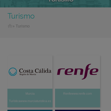
Turismo
Home
»
Turismo
Murcia
Renfewww.renfe.com
Turísticawww.murciaturistica.es