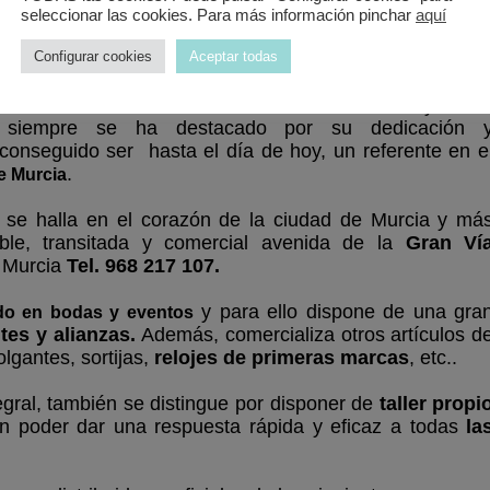
seleccionar las cookies. Para más información pinchar
aquí
Configurar cookies
Aceptar todas
e tradición familiar. Fue
y con e
fundada en el año 1943
s siempre se ha
destacado
por su dedicación 
 conseguido ser hasta el día de hoy, un referente en e
.
de Murcia
, se halla en el corazón de la ciudad de Murcia y má
ble, transitada y comercial avenida de la
Gran Ví
 Murcia
Tel. 968 217 107.
y para ello dispone de una gra
ado en bodas y eventos
tes y alianzas.
Además,
comercializa otros artículos d
lgantes, sortijas,
relojes de primeras marcas
, etc..
tegral, también se distingue por disponer de
taller propi
in poder dar una respuesta rápida y eficaz
a todas
la