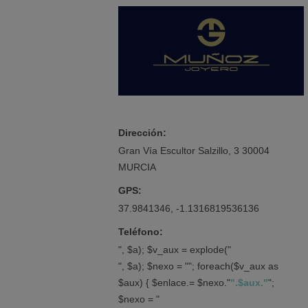
Dirección:
Gran Vía Escultor Salzillo, 3 30004
MURCIA
GPS:
37.9841346, -1.1316819536136
Teléfono:
", $a); $v_aux = explode("
", $a); $nexo = ""; foreach($v_aux as
$aux) { $enlace.= $nexo."
".$aux."
";
$nexo = "