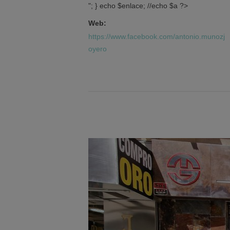
"; } echo $enlace; //echo $a ?>
Web:
https://www.facebook.com/antonio.munozj
oyero