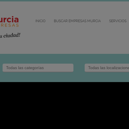
INICIO
BUSCAR EMPRESAS MURCIA
SERVICIOS
MUÑOZ Joyero
Joyería Relojería en
Murcia
Gran Vía Escultor
Salzillo, 3
30004 MURCIA
Ver mas