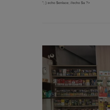
"; } echo $enlace; //echo $a ?>