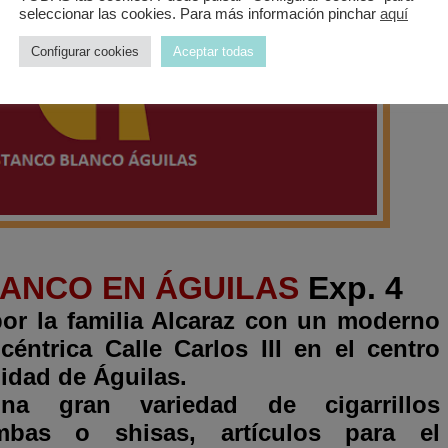
seleccionar las cookies. Para más información pinchar
aquí
Configurar cookies
Aceptar todas
ANCO EN ÁGUILAS
Exp. 4
or la familia Alcaraz con un moderno
céntrica Calle Carlos III en el centro
lidad de Águilas.
a gran variedad de cigarrillos
imbas o shisas
,
artículos
para el