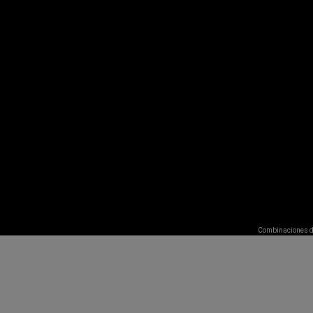
O
stancos
s
 III, 17
LAS Murcia
Combinaciones d