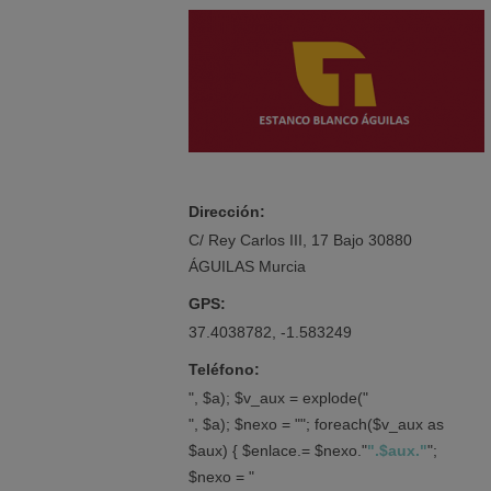
Dirección:
C/ Rey Carlos III, 17 Bajo 30880
ÁGUILAS Murcia
GPS:
37.4038782, -1.583249
Teléfono:
", $a); $v_aux = explode("
", $a); $nexo = ""; foreach($v_aux as
$aux) { $enlace.= $nexo."
".$aux."
";
$nexo = "