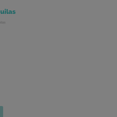
uilas
ilas