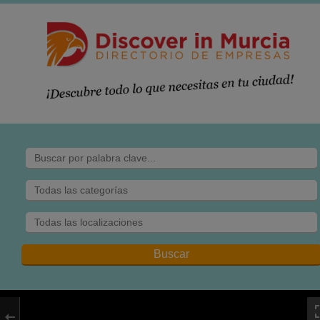
COLECCIONISMO
10 tienda de
antigüedades en
Murcia
C/ Lorenzo Pausa, 2
Bajo
30005 Murcia
Ver mas