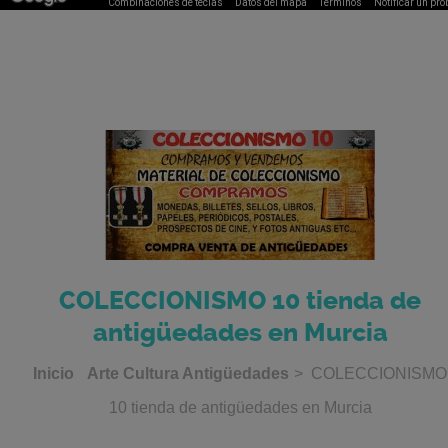
Combinaciones de teclas
Datos del mapa
Términos
Notificar un pr
COLECCIONISMO 10 tienda de
antigüedades en Murcia
Inicio
Arte Cultura Antigüedades
> COLECCIONISMO
10 tienda de antigüedades en Murcia