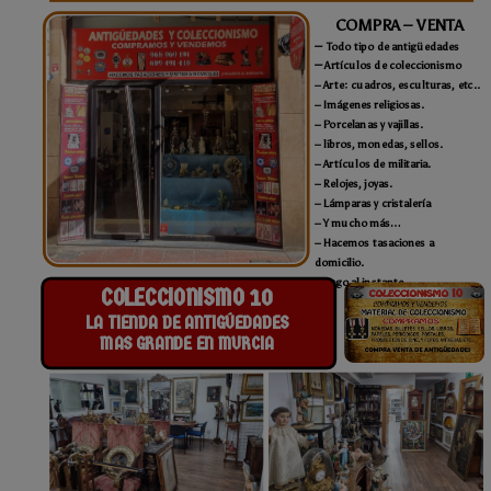
COMPRA – VENTA
–
Todo tipo de antigüedades
–
Artículos de c
oleccionismo
– Arte: cuadros, esculturas, etc..
– Imágenes religiosas.
– Porcelanas y vajillas.
– libros, monedas, sellos.
– Artículos de militaria.
– Relojes, joyas.
– Lámparas y cristalería
– Y mucho más…
– Hacemos tasaciones a
domicilio.
– Pago al instante.
COLECCIONISMO 10
LA TIENDA
DE ANTIGÚEDADES
MAS GRANDE EN MURCIA