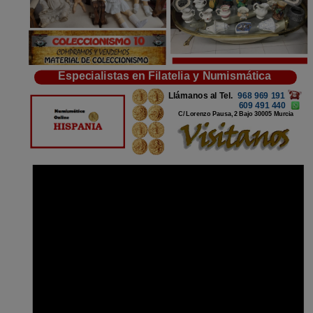
Especialistas en Filatelia y Numismática
Llámanos al Tel.
968 969 191
609 491 440
C/ Lorenzo Pausa, 2 Bajo
30005 Murcia