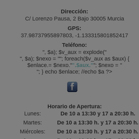
Dirección:
C/ Lorenzo Pausa, 2 Bajo 30005 Murcia
GPS:
37.98737955897803, -1.133315801852417
Teléfono:
", $a); $v_aux = explode("
", $a); $nexo = ""; foreach($v_aux as $aux) {
$enlace.= $nexo."
".$aux."
"; $nexo = "
"; } echo $enlace; //echo $a ?>
Horario de Apertura:
Lunes:
De 10 a 13:30 y 17 a 20:30 h.
Martes:
De 10 a 13:30 h. y 17 a 20:30 h.
Miércoles:
De 10 a 13:30 h. y 17 a 20:30 h.