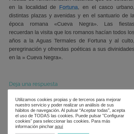
en la localidad de
Fortuna
, en el casco urbano
distintas plazas y avenidas y en el santuario de l
época romana «Cueva Negra». Las fiesta
recuerdan la visita que los romanos hacían todos lo
años a la Aguas Termales de Fortuna y al culto
peregrinación y ofrendas poéticas a sus divinidade
en la » Cueva Negra».
Deja una respuesta
Utilizamos cookies propias y de terceros para mejorar
Tu dirección de correo
nuestro servicio y poder realizar un análisis de sus
electrónico no será
hábitos de navegación. Al pulsar “Aceptar todas”, acepta
publicada.
Los campos
el uso de TODAS las cookies. Puede pulsar "Configurar
obligatorios están
cookies" para seleccionar las cookies. Para más
información pinchar
aquí
marcados con