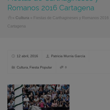
Romanos 2016 Cartagena
Home
»
Cultura
»
Fiestas de Carthagineses y Romanos 2016
Cartagena
12 abril, 2016
Patricia Murria García
Cultura
Fiesta Popular
0
,