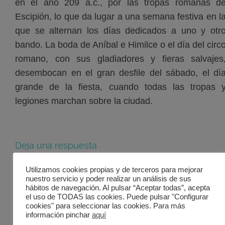
en el año 209 a.c., por las tropas romanas d
Escipión, lo que da lugar a una semana festiva en l
que se alternan los días dedicados a uno y otr
bando. La boda de Aníbal e Himilce o el día del circ
romano, con sus gladiadores y fieras salvajes
desembocan en el gran desfile del sábado, el dí
grande de la fiesta, cuando todas las tropas 
legiones marchan sobre la ciudad.
Deja una respuesta
Utilizamos cookies propias y de terceros para mejorar
Tu dirección de correo
nuestro servicio y poder realizar un análisis de sus
electrónico no será
hábitos de navegación. Al pulsar “Aceptar todas”, acepta
publicada.
Los campos
el uso de TODAS las cookies. Puede pulsar "Configurar
cookies" para seleccionar las cookies. Para más
obligatorios están
información pinchar
aquí
marcados con