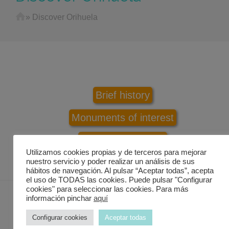
Home
»
Discover Orihuela
Brief history
Monuments of interest
Transport services
Utilizamos cookies propias y de terceros para mejorar
nuestro servicio y poder realizar un análisis de sus
hábitos de navegación. Al pulsar “Aceptar todas”, acepta
el uso de TODAS las cookies. Puede pulsar "Configurar
cookies" para seleccionar las cookies. Para más
información pinchar
aquí
Contacto Discover in Murcia
Configurar cookies
Aceptar todas