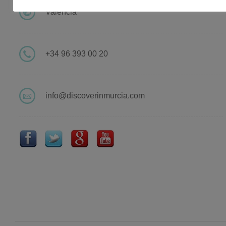
Valencia
+34 96 393 00 20
info@discoverinmurcia.com