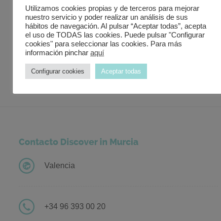
Monumentos de Interés
Utilizamos cookies propias y de terceros para mejorar
nuestro servicio y poder realizar un análisis de sus
Gastronomía
hábitos de navegación. Al pulsar “Aceptar todas”, acepta
el uso de TODAS las cookies. Puede pulsar "Configurar
cookies" para seleccionar las cookies. Para más
Murcia Turística
información pinchar
aquí
Servicios de Transporte
Configurar cookies
Aceptar todas
Contacto Discover in Murcia
Valencia
+34 96 393 00 20