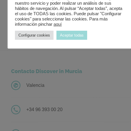
Gastronomía
nuestro servicio y poder realizar un análisis de sus
hábitos de navegación. Al pulsar “Aceptar todas”, acepta
Servicios de Transporte
el uso de TODAS las cookies. Puede pulsar "Configurar
cookies" para seleccionar las cookies. Para más
información pinchar
aquí
Murcia Turística
Configurar cookies
Aceptar todas
Contacto Discover in Murcia
Valencia
+34 96 393 00 20