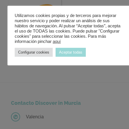
Utilizamos cookies propias y de terceros para mejorar
nuestro servicio y poder realizar un análisis de sus
hábitos de navegación. Al pulsar “Aceptar todas”, acepta
el uso de TODAS las cookies. Puede pulsar "Configurar
cookies" para seleccionar las cookies. Para más
Synonyms and
información pinchar
aquí
Antonyms Dictionary
Configurar cookies
Aceptar todas
Contacto Discover in Murcia
Valencia