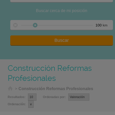
Buscar cerca de mi posición
km
Construcción Reformas
Profesionales
Home
>
Construcción Reformas Profesionales
Resultados:
Ordenadas por:
Ordenación: