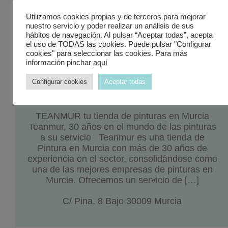
Utilizamos cookies propias y de terceros para mejorar
nuestro servicio y poder realizar un análisis de sus
hábitos de navegación. Al pulsar “Aceptar todas”, acepta
el uso de TODAS las cookies. Puede pulsar "Configurar
cookies" para seleccionar las cookies. Para más
información pinchar
aquí
Configurar cookies
Aceptar todas
LA CASA DEL PARQUET en Murcia
TEANMUR tu tienda de pinturas en Murcia
Teanmur, 30 años en el mundo de las pinturas
a su servicio Teanmur es una tienda de
Pintura en Murcia con más de 30 años de
experiencia en el sector, consolidándose como
una de las mejores empresas de pinturas en
Murcia. Ofrecemos un servicio de […]
C/ Pina, 8 Bajo 30009 Murcia