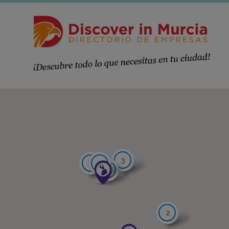
3
2
3
3
2