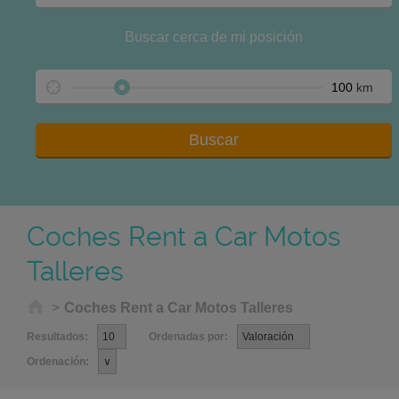
Buscar cerca de mi posición
km
Coches Rent a Car Motos
Talleres
Home
>
Coches Rent a Car Motos Talleres
Resultados:
Ordenadas por:
Ordenación: