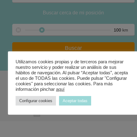
Buscar cerca de mi posición
km
Utilizamos cookies propias y de terceros para mejorar
nuestro servicio y poder realizar un análisis de sus
hábitos de navegación. Al pulsar “Aceptar todas”, acepta
el uso de TODAS las cookies. Puede pulsar "Configurar
Centros Oficiales
cookies" para seleccionar las cookies. Para más
información pinchar
aquí
Home
>
Centros Oficiales
Configurar cookies
Aceptar todas
Resultados:
Ordenadas por:
Ordenación: