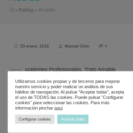
Home
»
Rating
»
Ricardo
20 enero, 2016
Manuel Ortín
0
E
xcelentes Profesionales. Trato Amable
Utilizamos cookies propias y de terceros para mejorar
nuestro servicio y poder realizar un análisis de sus
hábitos de navegación. Al pulsar “Aceptar todas”, acepta
el uso de TODAS las cookies. Puede pulsar "Configurar
cookies" para seleccionar las cookies. Para más
información pinchar
aquí
Contacto Discover in Murcia
Configurar cookies
Aceptar todas
Valencia