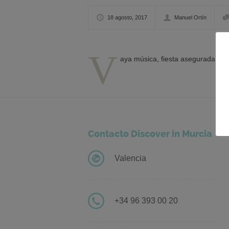
18 agosto, 2017
Manuel Ortín
V
aya música, fiesta asegurada.
Contacto Discover in Murcia
Valencia
+34 96 393 00 20