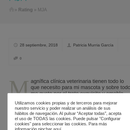
Home
»
Rating
»
MJA
28 septiembre, 2018
Patricia Murria García
0
M
agnífica clínica veterinaria tienen todo lo
que necesito para mi mascota y sobre tod
me gusta por el trato exquisito y amable
que me dan y como tratan a mi perro, se
Utilizamos cookies propias y de terceros para mejorar
nota que se preocupan de verdad. La recomiendo
nuestro servicio y poder realizar un análisis de sus
por su profesionalidad.
hábitos de navegación. Al pulsar “Aceptar todas”, acepta
el uso de TODAS las cookies. Puede pulsar "Configurar
cookies" para seleccionar las cookies. Para más
información pinchar
aquí