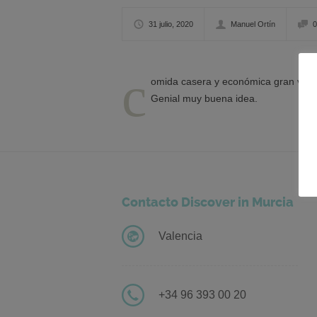
31 julio, 2020
Manuel Ortín
0
c
omida casera y económica gran varied
Genial muy buena idea.
Contacto Discover in Murcia
Valencia
+34 96 393 00 20