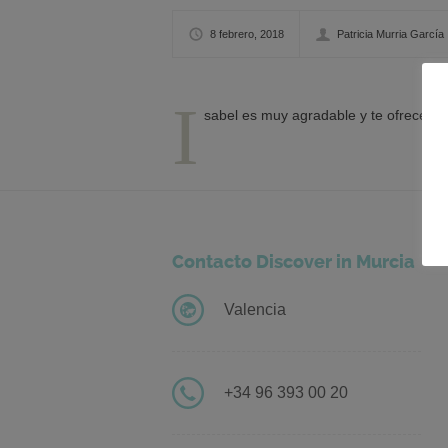
8 febrero, 2018
Patricia Murria García
I
sabel es muy agradable y te ofrece lo
Contacto Discover in Murcia
Valencia
+34 96 393 00 20