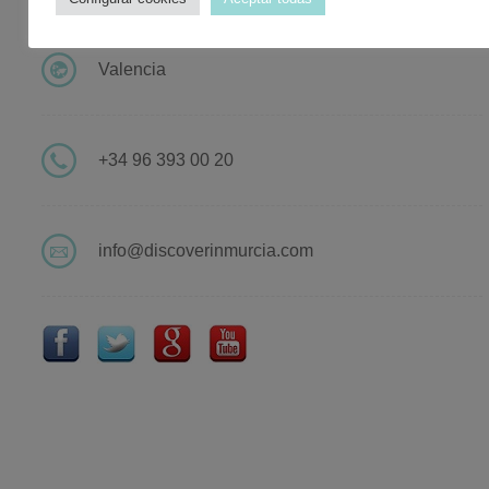
Contacto Discover in Murcia
Valencia
+34 96 393 00 20
info@discoverinmurcia.com