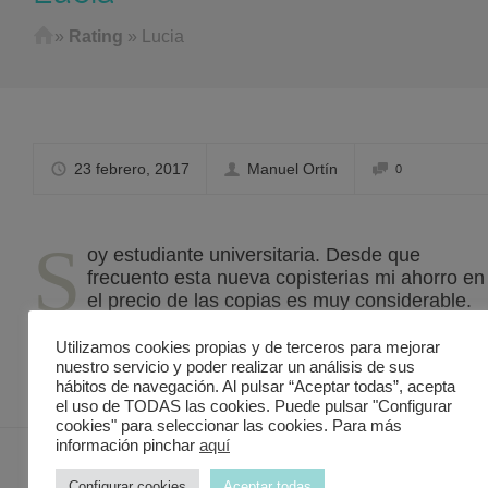
Home
»
Rating
»
Lucia
23 febrero, 2017
Manuel Ortín
0
S
oy estudiante universitaria. Desde que
frecuento esta nueva copisterias mi ahorro en
el precio de las copias es muy considerable.
El servicio que ofrecen es muy bueno rápido 
eficiente.
Utilizamos cookies propias y de terceros para mejorar
nuestro servicio y poder realizar un análisis de sus
hábitos de navegación. Al pulsar “Aceptar todas”, acepta
el uso de TODAS las cookies. Puede pulsar "Configurar
cookies" para seleccionar las cookies. Para más
información pinchar
aquí
Configurar cookies
Aceptar todas