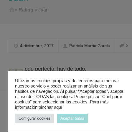
Home
»
Rating
»
Juan
4 diciembre, 2017
Patricia Murria García
0
T
odo perfecto, hay de todo.
Utilizamos cookies propias y de terceros para mejorar
nuestro servicio y poder realizar un análisis de sus
hábitos de navegación. Al pulsar “Aceptar todas”, acepta
el uso de TODAS las cookies. Puede pulsar "Configurar
cookies" para seleccionar las cookies. Para más
información pinchar
aquí
Contacto Discover in Murcia
Configurar cookies
Aceptar todas
Valencia