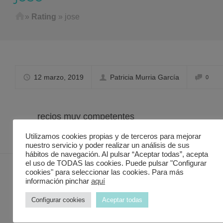
Home
»
Rating
»
jose
12 marzo, 2019
Patricia Murria García
0
p
recios muy competentes
Utilizamos cookies propias y de terceros para mejorar
nuestro servicio y poder realizar un análisis de sus
hábitos de navegación. Al pulsar “Aceptar todas”, acepta
el uso de TODAS las cookies. Puede pulsar "Configurar
cookies" para seleccionar las cookies. Para más
información pinchar
aquí
Contacto Discover in Murcia
Configurar cookies
Aceptar todas
Valencia