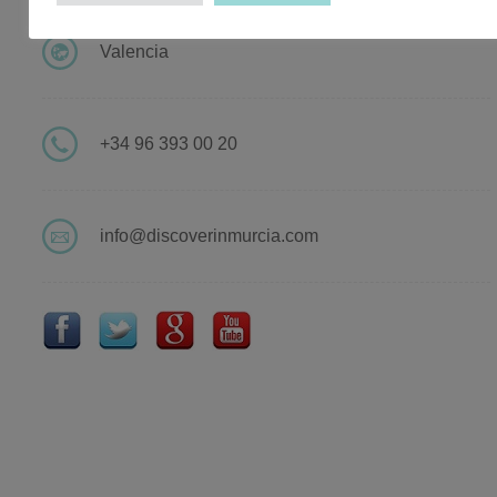
Valencia
+34 96 393 00 20
info@discoverinmurcia.com