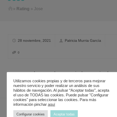
Home
»
Rating
»
Jose
28 noviembre, 2021
Patricia Murria García
0
M
uy buenos y buen precio, lo recomiendo
totalmente
Utilizamos cookies propias y de terceros para mejorar
nuestro servicio y poder realizar un análisis de sus
hábitos de navegación. Al pulsar “Aceptar todas”, acepta
el uso de TODAS las cookies. Puede pulsar "Configurar
cookies" para seleccionar las cookies. Para más
información pinchar
aquí
Configurar cookies
Aceptar todas
Contacto Discover in Murcia