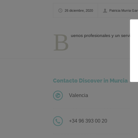
26 diciembre, 2020
Patricia Murria Gar
B
uenos profesionales y un servicio 
Contacto Discover in Murcia
Valencia
+34 96 393 00 20