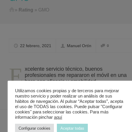
Home
»
Rating
»
GMO
22 febrero, 2021
Manuel Ortín
0
E
xcelente servicio técnico, buenos
profesionales me repararon el móvil en una
hora con eficacia y amabilidad.
Muy recomendable.
Utilizamos cookies propias y de terceros para mejorar
nuestro servicio y poder realizar un análisis de sus
hábitos de navegación. Al pulsar “Aceptar todas”, acepta
el uso de TODAS las cookies. Puede pulsar "Configurar
cookies" para seleccionar las cookies. Para más
información pinchar
aquí
Configurar cookies
Aceptar todas
Contacto Discover in Murcia