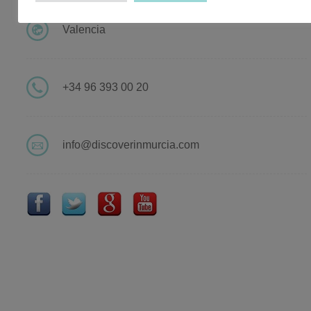
Valencia
+34 96 393 00 20
info@discoverinmurcia.com