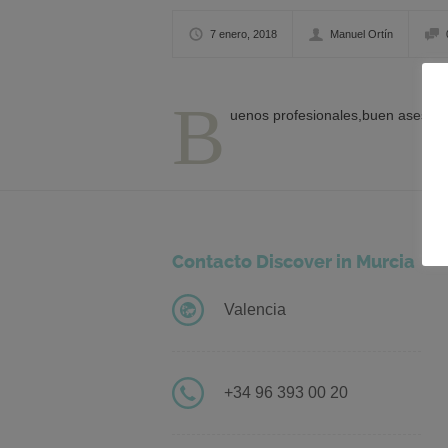
7 enero, 2018
Manuel Ortín
B
uenos profesionales,buen asesora
Contacto Discover in Murcia
Valencia
+34 96 393 00 20