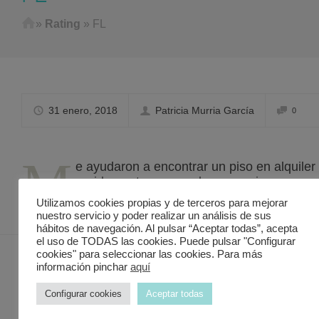
Home
»
Rating
»
FL
31 enero, 2018
Patricia Murria García
0
M
e ayudaron a encontrar un piso en alquiler
rapidamente y a muy buen precio.
Utilizamos cookies propias y de terceros para mejorar
nuestro servicio y poder realizar un análisis de sus
hábitos de navegación. Al pulsar “Aceptar todas”, acepta
el uso de TODAS las cookies. Puede pulsar "Configurar
cookies" para seleccionar las cookies. Para más
información pinchar
aquí
Contacto Discover in Murcia
Configurar cookies
Aceptar todas