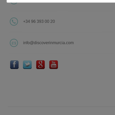
Valencia
+34 96 393 00 20
info@discoverinmurcia.com