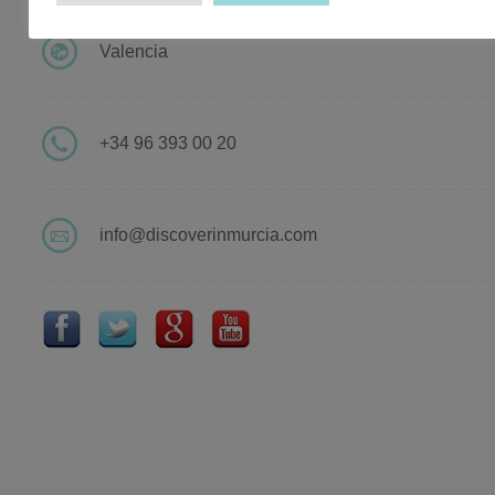
Valencia
+34 96 393 00 20
info@discoverinmurcia.com