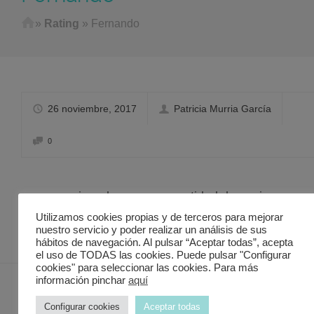
Home
»
Rating
»
Fernando
26 noviembre, 2017
Patricia Murria García
0
I
mpresionado por gran cantidad de opciones a
precios muy interesantes.
Utilizamos cookies propias y de terceros para mejorar
nuestro servicio y poder realizar un análisis de sus
hábitos de navegación. Al pulsar “Aceptar todas”, acepta
el uso de TODAS las cookies. Puede pulsar "Configurar
cookies" para seleccionar las cookies. Para más
información pinchar
aquí
Configurar cookies
Aceptar todas
Contacto Discover in Murcia