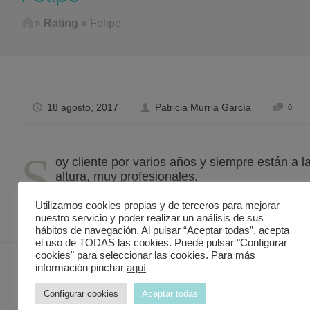
Home
»
Rating
»
Felipe
18 agosto, 2017
Patricia Murria García
0
S
oy cliente por varios años y siempre están a l
altura, muy profesionales.
Taller especializado con buenos precios.
Utilizamos cookies propias y de terceros para mejorar
nuestro servicio y poder realizar un análisis de sus
hábitos de navegación. Al pulsar “Aceptar todas”, acepta
el uso de TODAS las cookies. Puede pulsar "Configurar
cookies" para seleccionar las cookies. Para más
información pinchar
aquí
Contacto Discover in Murcia
Configurar cookies
Aceptar todas