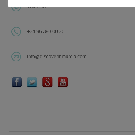
Valencia
+34 96 393 00 20
info@discoverinmurcia.com