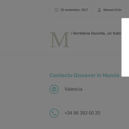
30 noviembre, 2017
Manuel Ortín
M
i ferreteria favorita, un trato e
Contacto Discover in Murcia
Valencia
+34 96 393 00 20