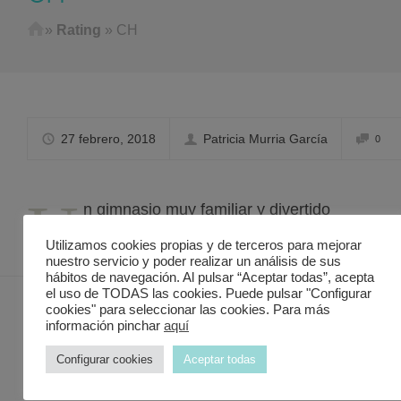
Home
»
Rating
»
CH
27 febrero, 2018
Patricia Murria García
0
U
n gimnasio muy familiar y divertido
Utilizamos cookies propias y de terceros para mejorar
nuestro servicio y poder realizar un análisis de sus
hábitos de navegación. Al pulsar “Aceptar todas”, acepta
el uso de TODAS las cookies. Puede pulsar "Configurar
cookies" para seleccionar las cookies. Para más
información pinchar
aquí
Contacto Discover in Murcia
Configurar cookies
Aceptar todas
Valencia