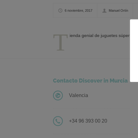
6 noviembre, 2017
Manuel Ortín
T
ienda genial de juguetes súper ec
Contacto Discover in Murcia
Valencia
+34 96 393 00 20