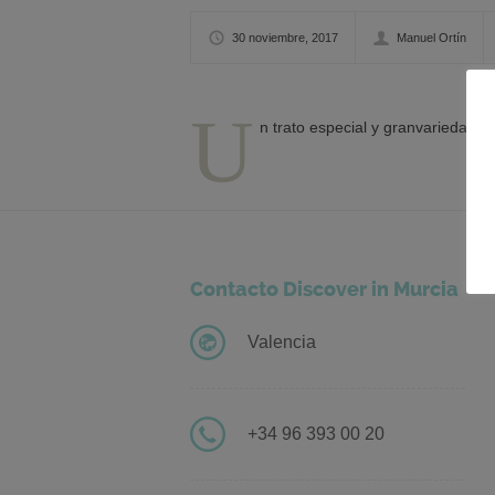
30 noviembre, 2017
Manuel Ortín
U
n trato especial y granvariedad y 
Contacto Discover in Murcia
Valencia
+34 96 393 00 20