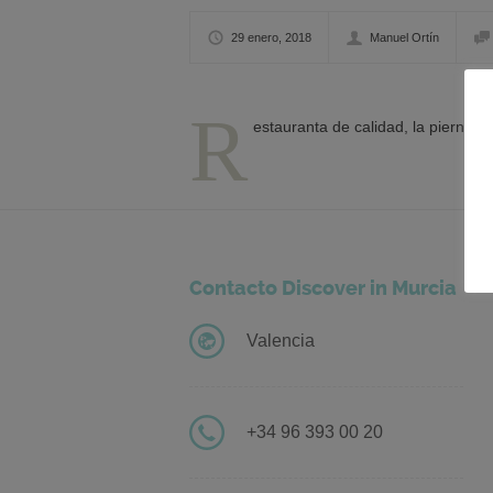
29 enero, 2018
Manuel Ortín
R
estauranta de calidad, la pierna d
Contacto Discover in Murcia
Valencia
+34 96 393 00 20