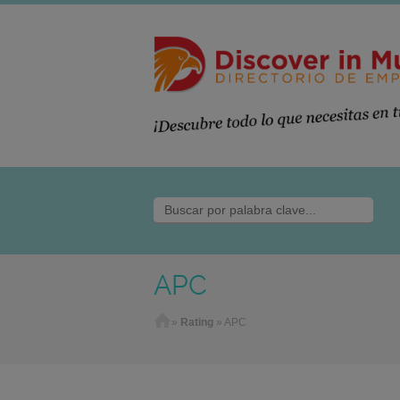
APC
Home
»
Rating
»
APC