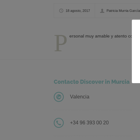
18 agosto, 2017
Patricia Murria García
P
ersonal muy amable y atento con gra
Contacto Discover in Murcia
Valencia
+34 96 393 00 20