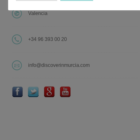
Valencia
+34 96 393 00 20
info@discoverinmurcia.com