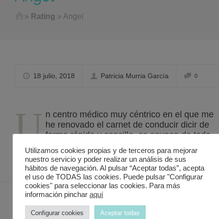
Home
»
Rating
»
Angel
18 julio, 2018
Patricia Murria García
0
U
n centro médico muy céntrico en el que me
he renovado el carnet de conducir dicir de
forma rápida y sencilla, se ocupan de todo.
Genial.
Utilizamos cookies propias y de terceros para mejorar
nuestro servicio y poder realizar un análisis de sus
hábitos de navegación. Al pulsar “Aceptar todas”, acepta
el uso de TODAS las cookies. Puede pulsar "Configurar
cookies" para seleccionar las cookies. Para más
información pinchar
aquí
Configurar cookies
Aceptar todas
Contacto Discover in Murcia