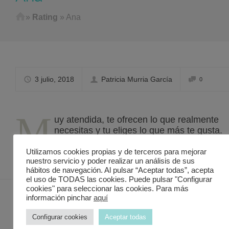
Home
»
Rating
»
Ana
3 julio, 2018
Patricia Murria García
0
M
uy atendida, te ofrecen lo que realmente
necesitas y tu eliges lo que más te gusta.
Quizás la mejor tienda de bebés de Lorca
Utilizamos cookies propias y de terceros para mejorar
nuestro servicio y poder realizar un análisis de sus
hábitos de navegación. Al pulsar “Aceptar todas”, acepta
el uso de TODAS las cookies. Puede pulsar "Configurar
cookies" para seleccionar las cookies. Para más
información pinchar
aquí
Contacto Discover in Murcia
Configurar cookies
Aceptar todas