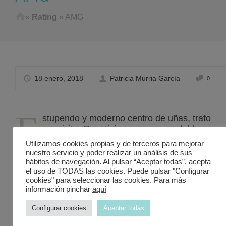
Home
»
Rating
»
AMG
18 enero, 2018
Patricia Murria García
0
E
stupendo y moderno centro de uñas, trato
exquisito. Repetiré, muy recomendable.
Utilizamos cookies propias y de terceros para mejorar
nuestro servicio y poder realizar un análisis de sus
hábitos de navegación. Al pulsar “Aceptar todas”, acepta
el uso de TODAS las cookies. Puede pulsar "Configurar
cookies" para seleccionar las cookies. Para más
información pinchar
aquí
Contacto Discover in Murcia
Configurar cookies
Aceptar todas