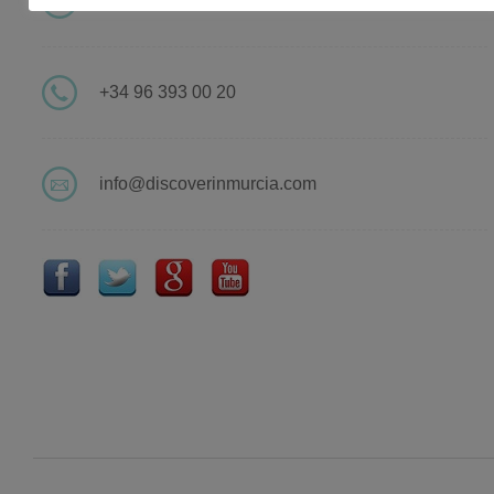
Valencia
+34 96 393 00 20
info@discoverinmurcia.com