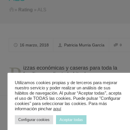
Home
»
Rating
»
ALS
16 marzo, 2018
Patricia Murria García
0
P
izzas económicas y caseras para toda la
familia, soy cliente habitual.
Utilizamos cookies propias y de terceros para mejorar
nuestro servicio y poder realizar un análisis de sus
hábitos de navegación. Al pulsar “Aceptar todas”, acepta
el uso de TODAS las cookies. Puede pulsar "Configurar
cookies" para seleccionar las cookies. Para más
información pinchar
aquí
Contacto Discover in Murcia
Configurar cookies
Aceptar todas