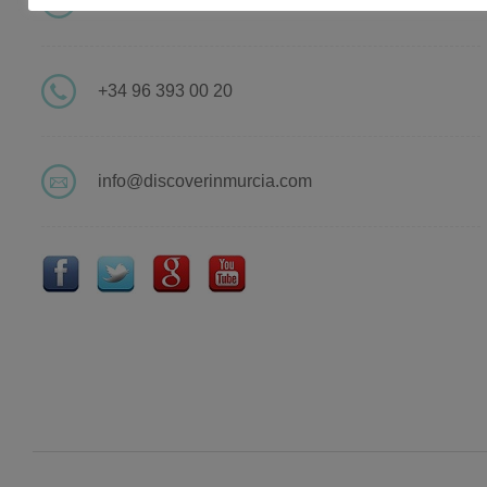
Valencia
+34 96 393 00 20
info@discoverinmurcia.com