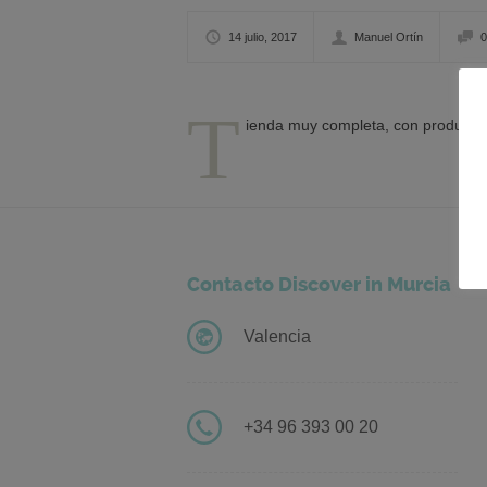
14 julio, 2017
Manuel Ortín
0
T
ienda muy completa, con productos
Contacto Discover in Murcia
Valencia
+34 96 393 00 20